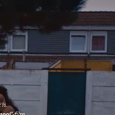
is.
mooi’
-film.