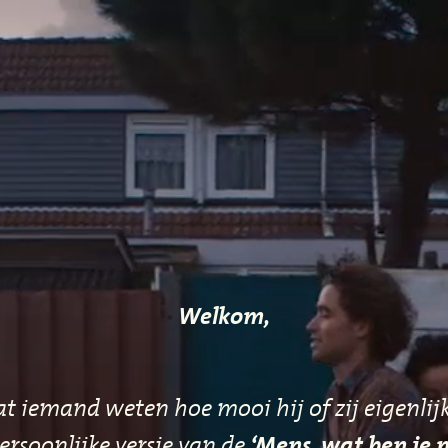
Welkom,
at iemand weten hoe mooi hij of zij eigenlijk 
ersoonlijke versie van de
‘Mens, wat ben je 